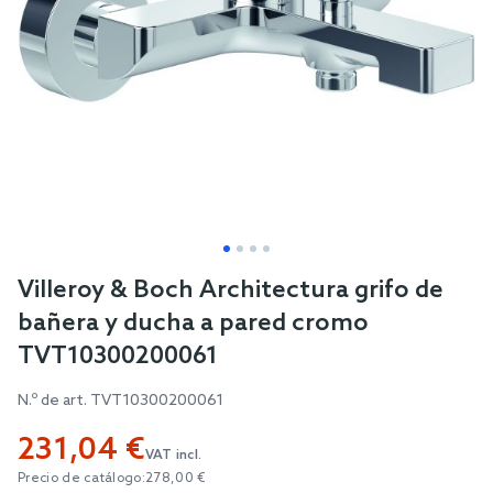
Skip
Villeroy & Boch Architectura grifo de
to
bañera y ducha a pared cromo
the
TVT10300200061
beginning
of
N.º de art.
TVT10300200061
the
231,04 €
images
VAT incl.
gallery
Precio de catálogo:
278,00 €