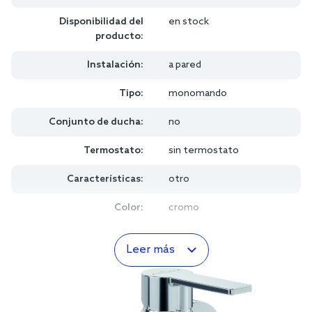
Disponibilidad del
en stock
producto:
Instalación:
a pared
Tipo:
monomando
Conjunto de ducha:
no
Termostato:
sin termostato
Características:
otro
Color:
cromo
Leer más