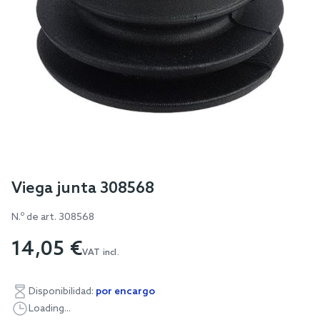
Skip
Viega junta 308568
to
N.º de art.
308568
the
beginning
14,05 €
of
VAT incl.
the
images
Disponibilidad:
por encargo
gallery
Loading...