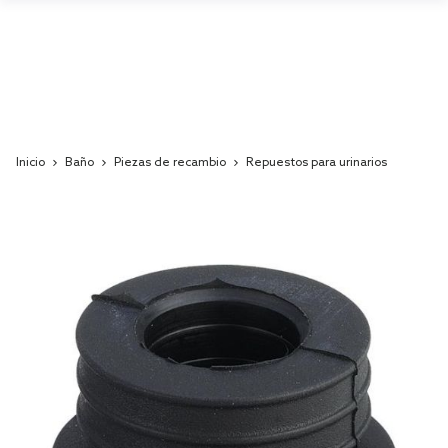
Inicio
Baño
Piezas de recambio
Repuestos para urinarios
Skip
to
the
end
of
the
images
gallery