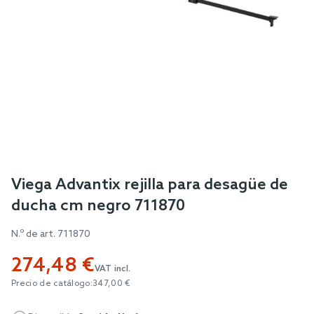
Skip
Viega Advantix rejilla para desagüe de
to
ducha cm negro 711870
the
beginning
N.º de art.
711870
of
274,48 €
the
VAT incl.
images
Precio de catálogo:
347,00 €
gallery