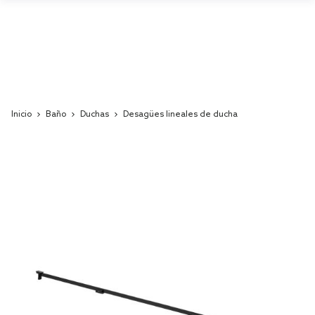
Inicio
Baño
Duchas
Desagües lineales de ducha
Skip
to
the
end
of
the
images
gallery