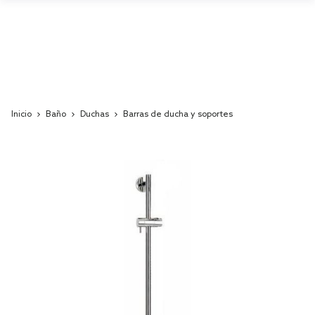
Inicio
Baño
Duchas
Barras de ducha y soportes
Skip
to
the
end
of
the
images
gallery