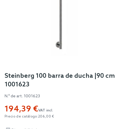
Skip
Steinberg 100 barra de ducha |90 cm
to
1001623
the
beginning
N.º de art.
1001623
of
194,39 €
the
VAT incl.
images
Precio de catálogo:
206,00 €
gallery