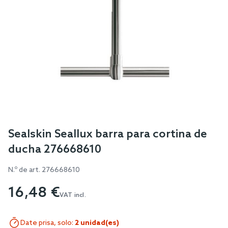
Skip
Sealskin Seallux barra para cortina de
to
ducha 276668610
the
beginning
N.º de art.
276668610
of
16,48 €
the
VAT incl.
images
gallery
Date prisa, solo:
2 unidad(es)