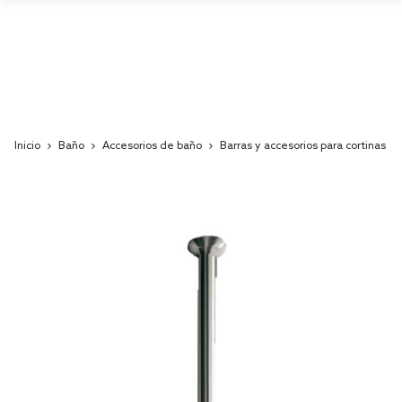
Inicio
Baño
Accesorios de baño
Barras y accesorios para cortinas d
Skip
to
the
end
of
the
images
gallery