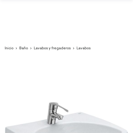
Inicio
Baño
Lavabos y fregaderos
Lavabos
Skip
to
the
end
of
the
images
gallery