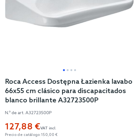
Skip
Roca Access Dostępna Łazienka lavabo
to
66x55 cm clásico para discapacitados
the
blanco brillante A32723500P
beginning
of
N.º de art.
A32723500P
the
127,88 €
images
VAT incl.
gallery
Precio de catálogo:
150,00 €