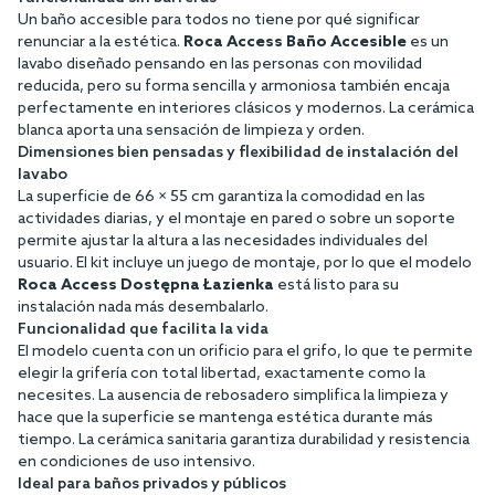
Un baño accesible para todos no tiene por qué significar
renunciar a la estética.
Roca Access Baño Accesible
es un
lavabo diseñado pensando en las personas con movilidad
reducida, pero su forma sencilla y armoniosa también encaja
perfectamente en interiores clásicos y modernos. La cerámica
blanca aporta una sensación de limpieza y orden.
Dimensiones bien pensadas y flexibilidad de instalación del
lavabo
La superficie de 66 × 55 cm garantiza la comodidad en las
actividades diarias, y el montaje en pared o sobre un soporte
permite ajustar la altura a las necesidades individuales del
usuario. El kit incluye un juego de montaje, por lo que el modelo
Roca Access Dostępna Łazienka
está listo para su
instalación nada más desembalarlo.
Funcionalidad que facilita la vida
El modelo cuenta con un orificio para el grifo, lo que te permite
elegir la grifería con total libertad, exactamente como la
necesites. La ausencia de rebosadero simplifica la limpieza y
hace que la superficie se mantenga estética durante más
tiempo. La cerámica sanitaria garantiza durabilidad y resistencia
en condiciones de uso intensivo.
Ideal para baños privados y públicos