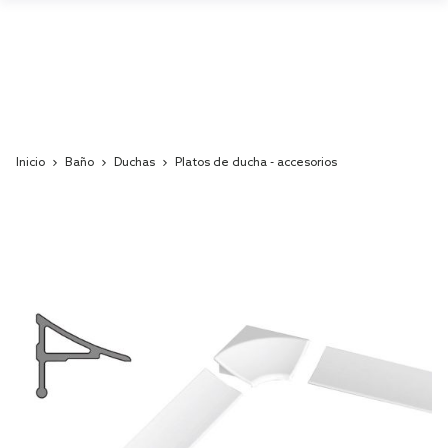
Inicio
Baño
Duchas
Platos de ducha - accesorios
Skip
to
the
end
of
the
images
gallery