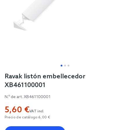
Skip
Ravak listón embellecedor
to
XB461100001
the
beginning
N.º de art.
XB461100001
of
5,60 €
the
VAT incl.
images
Precio de catálogo:
6,00 €
gallery