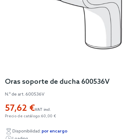
Skip
Oras soporte de ducha 600536V
to
N.º de art.
600536V
the
beginning
57,62 €
of
VAT incl.
Precio de catálogo:
60,00 €
the
images
Disponibilidad:
por encargo
gallery
Loading...