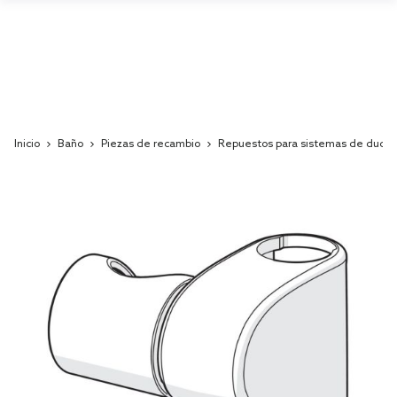
Inicio
Baño
Piezas de recambio
Repuestos para sistemas de ducha
Skip
to
the
end
of
the
images
gallery