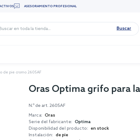
ACTIVOS
ASESORAMIENTO PROFESIONAL
Buscar
bo de pie cromo 2605AF
Oras Optima grifo para 
N.º de art.
2605AF
Marca:
Oras
Serie del fabricante:
Optima
Disponibilidad del producto:
en stock
Instalación:
de pie