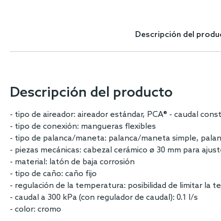
Skip
to
the
Descripción del produ
beginning
of
the
images
gallery
Descripción del producto
- tipo de aireador: aireador estándar, PCA® - caudal co
- tipo de conexión: mangueras flexibles
- tipo de palanca/maneta: palanca/maneta simple, palanc
- piezas mecánicas: cabezal cerámico ø 30 mm para ajus
- material: latón de baja corrosión
- tipo de caño: caño fijo
- regulación de la temperatura: posibilidad de limitar la
- caudal a 300 kPa (con regulador de caudal): 0.1 l/s
- color: cromo