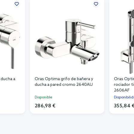
 ducha a
Oras Optima grifo de bañera y
Oras Opti
ducha a pared cromo 2640AU
rociador t
2606AF
Disponible
Disponibili
286,98 €
355,84 