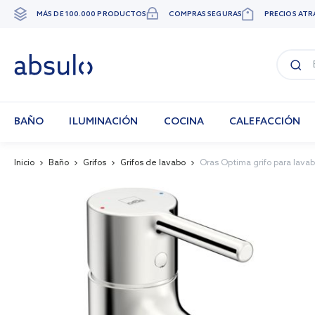
MÁS DE 100.000 PRODUCTOS
COMPRAS SEGURAS
PRECIOS ATR
Ir
al
contenido
BAÑO
ILUMINACIÓN
COCINA
CALEFACCIÓN
Inicio
Baño
Grifos
Grifos de lavabo
Oras Optima grifo para lava
Skip
to
the
end
of
the
images
gallery