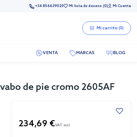
+34 856639025
Mi lista de deseos
0
Mi Cuenta
Mi carrito
0
VENTA
MARCAS
BLOG
lavabo de pie cromo 2605AF
234,69 €
VAT incl.