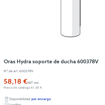
Skip
Oras Hydra soporte de ducha 600378V
to
N.º de art.
600378V
the
beginning
58,18 €
of
VAT incl.
Precio de catálogo:
61,00 €
the
images
Disponibilidad:
por encargo
gallery
Loading...