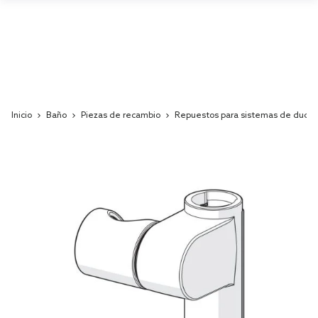
Inicio
Baño
Piezas de recambio
Repuestos para sistemas de ducha
Skip
to
the
end
of
the
images
gallery