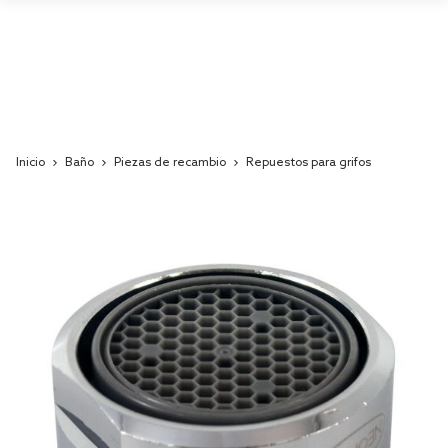
Inicio
Baño
Piezas de recambio
Repuestos para grifos
Skip
to
the
end
of
the
images
gallery