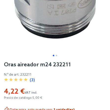
Skip
Oras aireador m24 232211
to
N.º de art.
232211
the
(3)
beginning
of
4,22 €
the
VAT incl.
Precio de catálogo:
5,00 €
images
gallery
Date prisa, solo queda uno:
1 unidad(es)