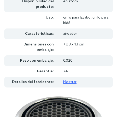
Disponibilidad del
en stock
producto:
Uso:
grifo para lavabo, grifo para
bidé
Características:
aireador
Dimensiones con
7 x 3 x 13 cm
embalaje:
Peso con embalaje:
0.020
Garantía:
24
Detalles del fabricante:
Mostrar