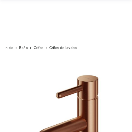
Inicio
Baño
Grifos
Grifos de lavabo
Skip
to
the
end
of
the
images
gallery