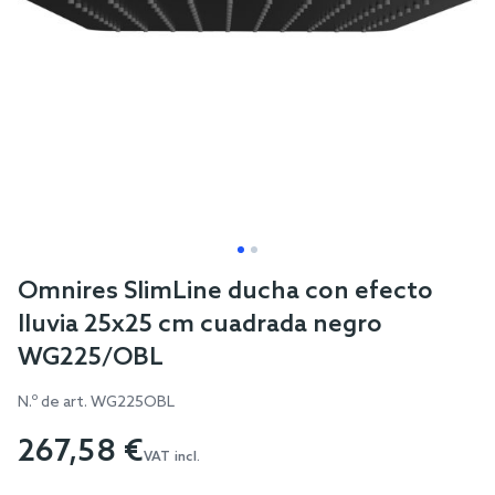
Skip
Omnires SlimLine ducha con efecto
to
lluvia 25x25 cm cuadrada negro
the
WG225/OBL
beginning
of
N.º de art.
WG225OBL
the
267,58 €
images
VAT incl.
gallery