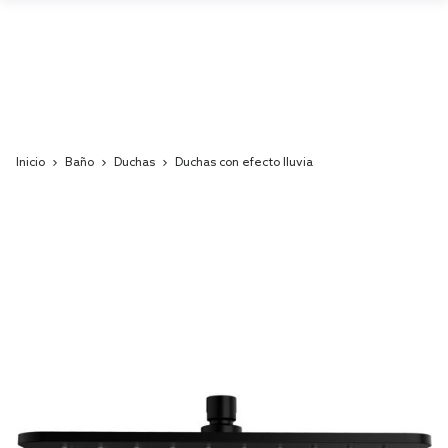
Inicio
Baño
Duchas
Duchas con efecto lluvia
Skip
to
the
end
of
the
images
gallery