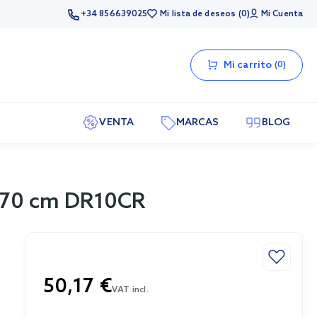
+34 856639025
Mi lista de deseos
0
Mi Cuenta
Mi carrito
0
VENTA
MARCAS
BLOG
 |70 cm DR10CR
50,17 €
VAT incl.