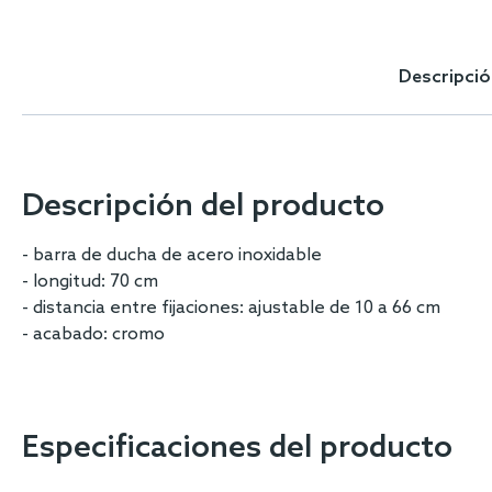
Skip
to
the
Descripció
beginning
of
the
images
gallery
Descripción del producto
- barra de ducha de acero inoxidable
- longitud: 70 cm
- distancia entre fijaciones: ajustable de 10 a 66 cm
- acabado: cromo
Especificaciones del producto