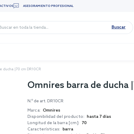
ACTIVOS
ASESORAMIENTO PROFESIONAL
Buscar
de ducha |70 cm DR10CR
Omnires barra de ducha
N.º de art.
DR10CR
Marca:
Omnires
Disponibilidad del producto:
hasta 7 días
Longitud de la barra [cm]:
70
Características:
barra