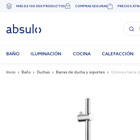
MÁS DE 100.000 PRODUCTOS
COMPRAS SEGURAS
PRECIOS ATR
Ir
al
contenido
BAÑO
ILUMINACIÓN
COCINA
CALEFACCIÓN
Inicio
Baño
Duchas
Barras de ducha y soportes
Omnires barra 
Skip
to
the
end
of
the
images
gallery