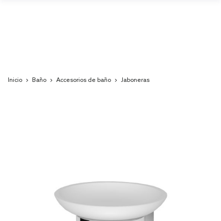
Inicio
Baño
Accesorios de baño
Jaboneras
Skip
to
the
end
of
the
images
gallery