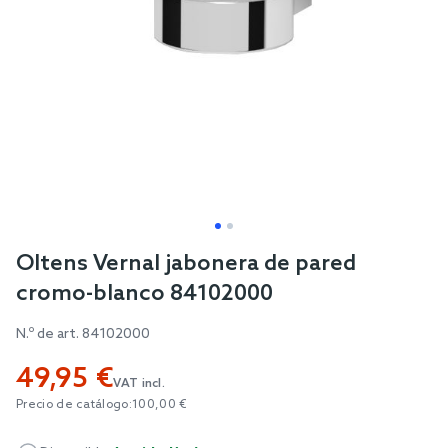
Skip
Oltens Vernal jabonera de pared
to
cromo-blanco 84102000
the
beginning
N.º de art.
84102000
of
49,95 €
the
VAT incl.
images
Precio de catálogo:
100,00 €
gallery