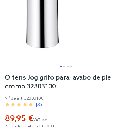
Skip
Oltens Jog grifo para lavabo de pie
to
cromo 32303100
the
beginning
N.º de art.
32303100
of
(3)
the
89,95 €
images
VAT incl.
gallery
Precio de catálogo:
180,00 €