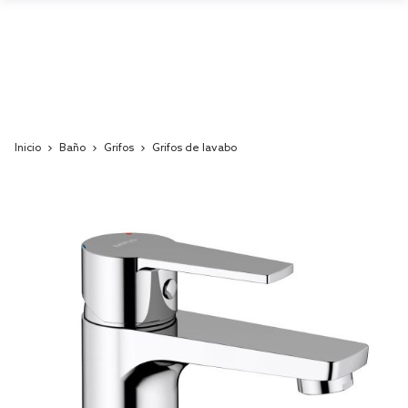
Inicio
Baño
Grifos
Grifos de lavabo
Skip
to
the
end
of
the
images
gallery