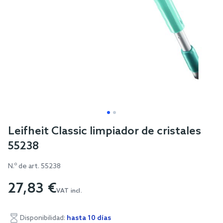
Skip
Leifheit Classic limpiador de cristales
to
55238
the
beginning
N.º de art.
55238
of
27,83 €
the
VAT incl.
images
gallery
Disponibilidad:
hasta 10 días