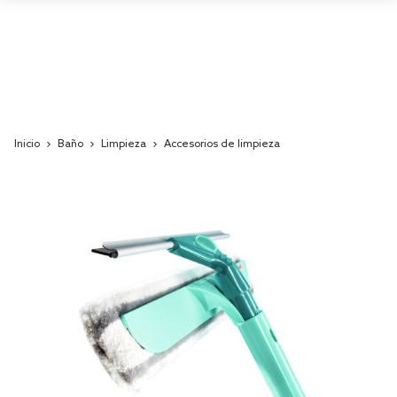
Inicio
Baño
Limpieza
Accesorios de limpieza
Skip
to
the
end
of
the
images
gallery