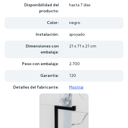
Disponibilidad del
hasta 7 días
producto:
Color:
negro
Instalación:
apoyado
Dimensiones con
21 x 71 x 21 cm
embalaje:
Peso con embalaje:
2.700
Garantía:
120
Detalles del fabricante:
Mostrar