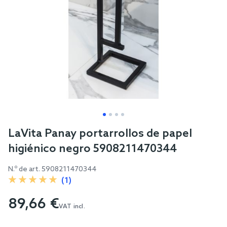
Skip
LaVita Panay portarrollos de papel
to
higiénico negro 5908211470344
the
beginning
N.º de art.
5908211470344
of
(1)
the
89,66 €
images
VAT incl.
gallery