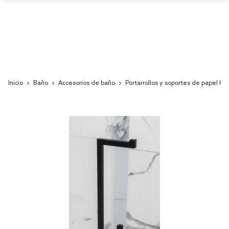
Inicio
Baño
Accesorios de baño
Portarrollos y soportes de papel hig
Skip
to
the
end
of
the
images
gallery