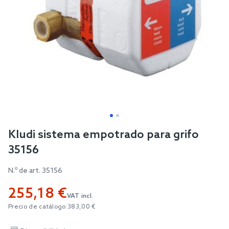
Skip
Kludi sistema empotrado para grifo
to
35156
the
beginning
N.º de art.
35156
of
255,18 €
the
VAT incl.
images
Precio de catálogo:
383,00 €
gallery