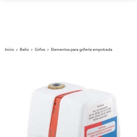
Inicio
Baño
Grifos
Elementos para grifería empotrada
Skip
to
the
end
of
the
images
gallery