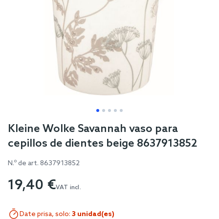
Skip
Kleine Wolke Savannah vaso para
to
cepillos de dientes beige 8637913852
the
beginning
N.º de art.
8637913852
of
19,40 €
the
VAT incl.
images
gallery
Date prisa, solo:
3 unidad(es)