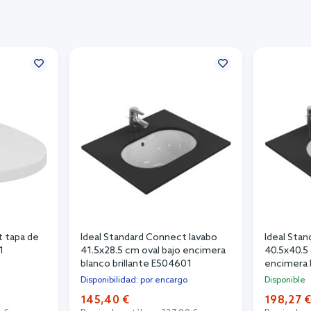
t tapa de
Ideal Standard Connect lavabo
Ideal Sta
1
41.5x28.5 cm oval bajo encimera
40.5x40.5 
blanco brillante E504601
encimera b
E505401
Disponibilidad: por encargo
Disponible
145,40 €
198,27 