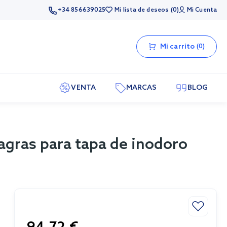
+34 856639025
Mi lista de deseos
0
Mi Cuenta
Mi carrito
0
VENTA
MARCAS
BLOG
agras para tapa de inodoro