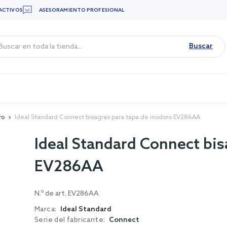
ACTIVOS
ASESORAMIENTO PROFESIONAL
Buscar
ro
Ideal Standard Connect bisagras para tapa de inodoro EV286AA
Ideal Standard Connect bis
EV286AA
N.º de art.
EV286AA
Marca:
Ideal Standard
Serie del fabricante:
Connect