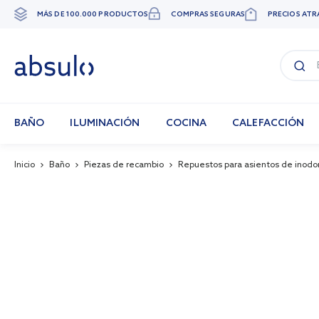
MÁS DE 100.000 PRODUCTOS
COMPRAS SEGURAS
PRECIOS ATR
Ir
al
contenido
BAÑO
ILUMINACIÓN
COCINA
CALEFACCIÓN
Inicio
Baño
Piezas de recambio
Repuestos para asientos de inodo
Skip
Skip
to
to
the
the
end
beginning
of
of
the
the
images
images
gallery
gallery