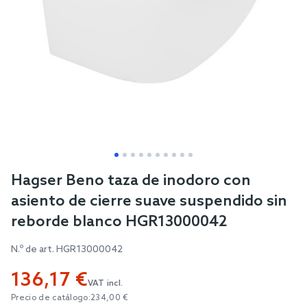
Skip
Hagser Beno taza de inodoro con
to
asiento de cierre suave suspendido sin
the
reborde blanco HGR13000042
beginning
of
N.º de art.
HGR13000042
the
136,17 €
images
VAT incl.
gallery
Precio de catálogo:
234,00 €