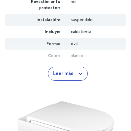
Revestimiento
no
protector:
Instalación:
suspendido
Incluye:
caída lenta
Forma:
oval
Color:
blanco
Leer más