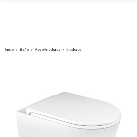
Inicio
Baño
Aseo/Inodoros
Inodoros
Skip
to
the
end
of
the
images
gallery