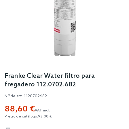
Skip
Franke Clear Water filtro para
to
fregadero 112.0702.682
the
beginning
N.º de art.
1120702682
of
88,60 €
the
VAT incl.
images
Precio de catálogo:
93,00 €
gallery