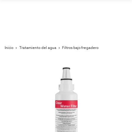
Inicio
Tratamiento del agua
Filtros bajo fregadero
Skip
to
the
end
of
the
images
gallery