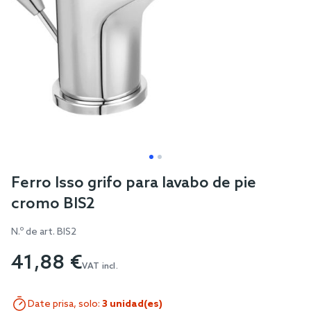
Skip
Ferro Isso grifo para lavabo de pie
to
cromo BIS2
the
beginning
N.º de art.
BIS2
of
41,88 €
the
VAT incl.
images
gallery
Date prisa, solo:
3 unidad(es)