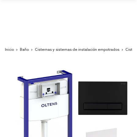
Inicio
Baño
Cisternas y sistemas de instalación empotrados
Cister
Skip
to
the
end
of
the
images
gallery