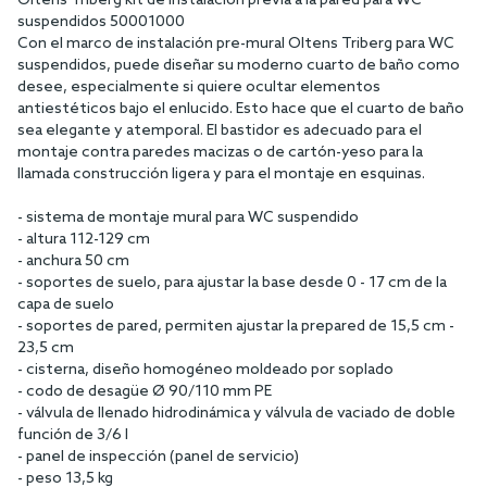
Oltens Triberg kit de instalación previa a la pared para WC
suspendidos 50001000
Con el marco de instalación pre-mural Oltens Triberg para WC
suspendidos, puede diseñar su moderno cuarto de baño como
desee, especialmente si quiere ocultar elementos
antiestéticos bajo el enlucido. Esto hace que el cuarto de baño
sea elegante y atemporal. El bastidor es adecuado para el
montaje contra paredes macizas o de cartón-yeso para la
llamada construcción ligera y para el montaje en esquinas.
- sistema de montaje mural para WC suspendido
- altura 112-129 cm
- anchura 50 cm
- soportes de suelo, para ajustar la base desde 0 - 17 cm de la
capa de suelo
- soportes de pared, permiten ajustar la prepared de 15,5 cm -
23,5 cm
- cisterna, diseño homogéneo moldeado por soplado
- codo de desagüe Ø 90/110 mm PE
- válvula de llenado hidrodinámica y válvula de vaciado de doble
función de 3/6 l
- panel de inspección (panel de servicio)
- peso 13,5 kg