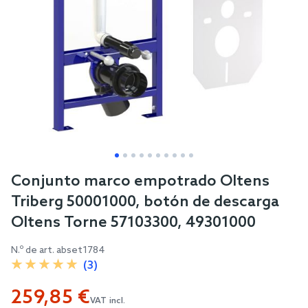
Skip
Conjunto marco empotrado Oltens
to
Triberg 50001000, botón de descarga
the
Oltens Torne 57103300, 49301000
beginning
of
N.º de art.
abset1784
the
(3)
images
259,85 €
gallery
VAT incl.