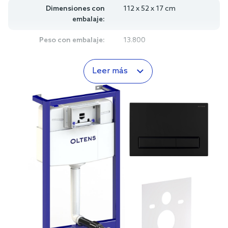
Dimensiones con
112 x 52 x 17 cm
embalaje:
Peso con embalaje:
13.800
Leer más