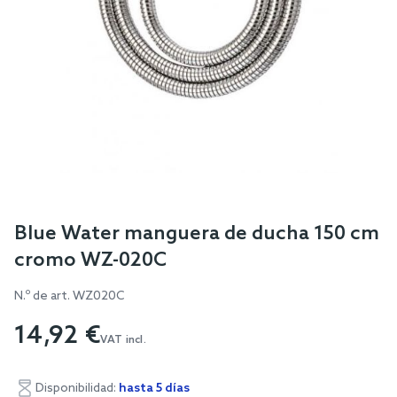
Skip
Blue Water manguera de ducha 150 cm
to
cromo WZ-020C
the
beginning
N.º de art.
WZ020C
of
14,92 €
the
VAT incl.
images
gallery
Disponibilidad:
hasta 5 días