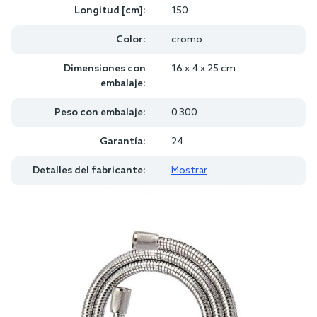
Longitud [cm]:
150
Color:
cromo
Dimensiones con
16 x 4 x 25 cm
embalaje:
Peso con embalaje:
0.300
Garantía:
24
Detalles del fabricante:
Mostrar