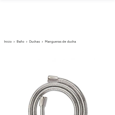
Inicio
Baño
Duchas
Mangueras de ducha
Skip
to
the
end
of
the
images
gallery