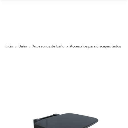
Inicio
Baño
Accesorios de baño
Accesorios para discapacitados
Skip
to
the
end
of
the
images
gallery