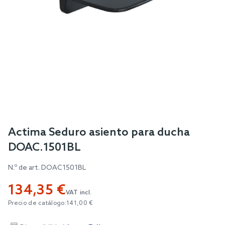
Skip
Actima Seduro asiento para ducha
to
DOAC.1501BL
the
beginning
N.º de art.
DOAC1501BL
of
134,35 €
the
VAT incl.
images
Precio de catálogo:
141,00 €
gallery