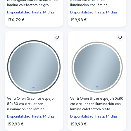
rectangular con iluminación con
80x80 cm circular con
lámina calefactora negro
iluminación con lámina
5905951180441
calefactora 5905951180335
Disponibilidad: hasta 14 días
Disponibilidad: hasta 14 días
176,79 €
159,93 €
Añadir al carrito
Añadir al carrito
Venti Orion Graphite espejo
Venti Orion Silver espejo 80x80
80x80 cm circular con
cm circular con iluminación con
iluminación con lámina
lámina calefactora plata
calefactora grafito
5905951180304
Disponibilidad: hasta 14 días
Disponibilidad: hasta 14 días
5905951180328
159,93 €
159,93 €