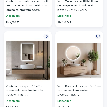
Venti Orion Black espejo 80x80
Venti Willa espejo 100x80 cm
cm circular con iluminación con
rectangular con iluminación
lámina calefactora negro
plata 5907459662177
5905951180298
Disponible
Disponible
159,93 €
168,36 €
Añadir al carrito
Añadir al carrito
Venti Prima espejo 50x70 cm
Venti Koło Led espejo 50x50 cm
rectangular con iluminación
circular con iluminación
5905951180106
5905951180212
Disponible
Disponible