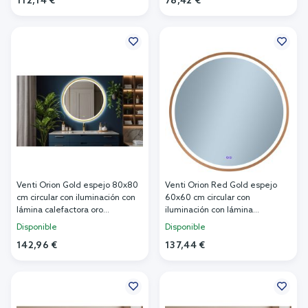
112,14 €
78,42 €
Añadir al carrito
Añadir al carrito
Venti Orion Gold espejo 80x80
Venti Orion Red Gold espejo
cm circular con iluminación con
60x60 cm circular con
lámina calefactora oro
iluminación con lámina
5905951180311
calefactora 5905951180380
Disponible
Disponible
142,96 €
137,44 €
Añadir al carrito
Añadir al carrito