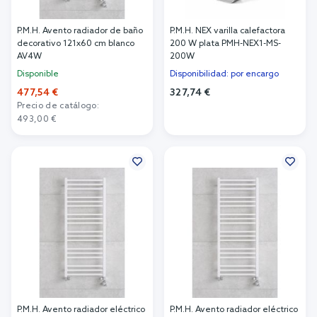
P.M.H. Avento radiador de baño
P.M.H. NEX varilla calefactora
decorativo 121x60 cm blanco
200 W plata PMH-NEX1-MS-
AV4W
200W
Disponible
Disponibilidad: por encargo
477,54 €
327,74 €
Precio de catálogo:
Añadir al carrito
493,00 €
Añadir al carrito
P.M.H. Avento radiador eléctrico
P.M.H. Avento radiador eléctrico