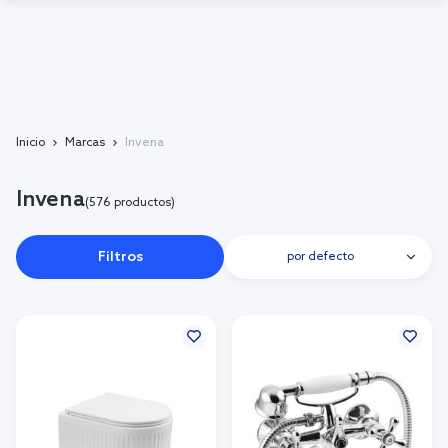
Inicio
Marcas
Invena
Invena
(576 productos)
Filtros
por defecto