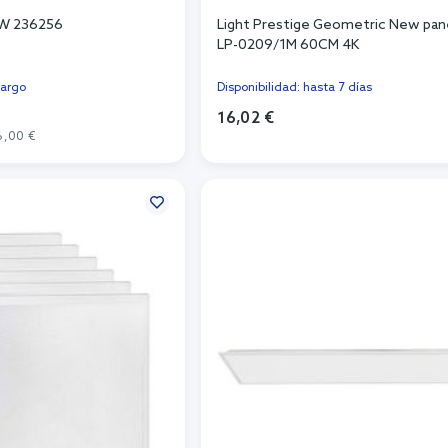
6 W 236256
Light Prestige Geometric New pane
LP-0209/1M 60CM 4K
cargo
Disponibilidad: hasta 7 días
16,02 €
6,00 €
Añadir al carrito
r al carrito