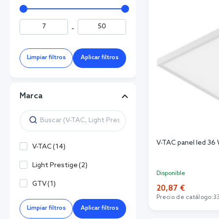
-
Limpiar filtros
Aplicar filtros
Marca
V-TAC panel led 36
V-TAC
(
14
)
Light Prestige
(
2
)
Disponible
GTV
(
1
)
20,87 €
Precio de catálogo:
3
Limpiar filtros
Aplicar filtros
Añadi