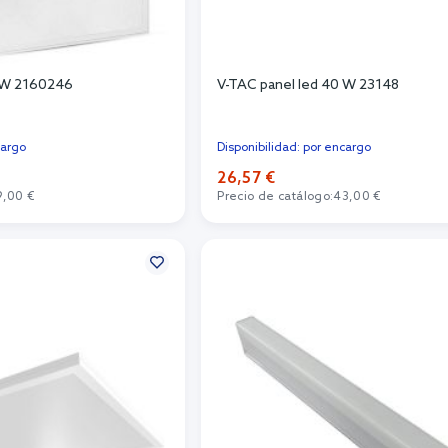
0 W 2160246
V-TAC panel led 40 W 23148
cargo
Disponibilidad: por encargo
26,57 €
9,00 €
Precio de catálogo:
43,00 €
r al carrito
Añadir al carrito