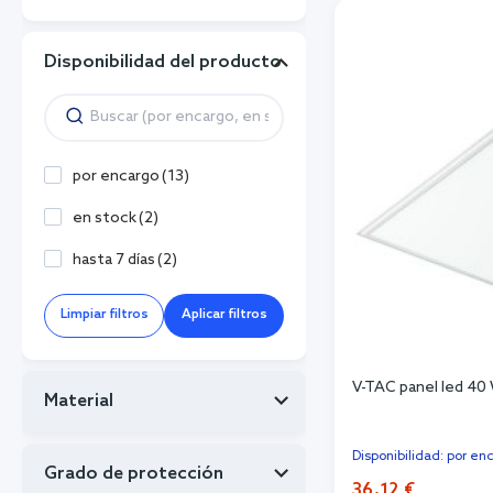
Disponibilidad del producto
por encargo
(
13
)
en stock
(
2
)
hasta 7 días
(
2
)
Limpiar filtros
Aplicar filtros
V-TAC panel led 4
Material
Disponibilidad: por en
Grado de protección
36,12 €