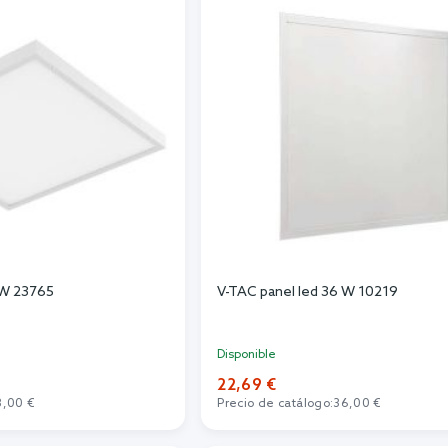
 W 23765
V-TAC panel led 36 W 10219
Disponible
22,69 €
3,00 €
Precio de catálogo:
36,00 €
r al carrito
Añadir al carrito