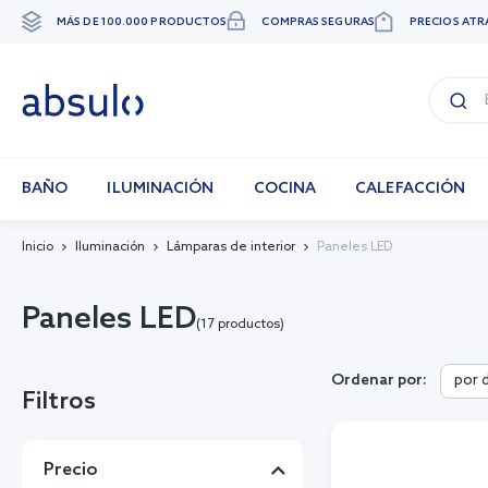
MÁS DE 100.000 PRODUCTOS
COMPRAS SEGURAS
PRECIOS ATR
Ir
al
contenido
BAÑO
ILUMINACIÓN
COCINA
CALEFACCIÓN
Inicio
Iluminación
Lámparas de interior
Paneles LED
Paneles LED
(17 productos)
por 
Ordenar por:
Filtros
Precio