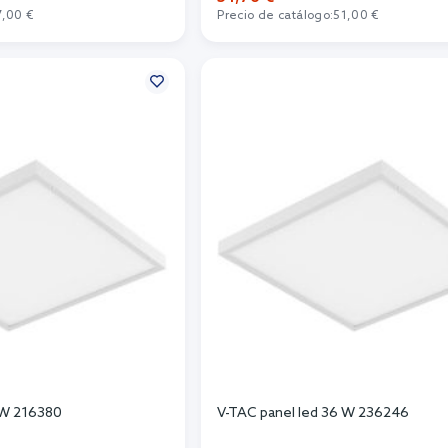
7,00 €
Precio de catálogo:
51,00 €
r al carrito
Añadir al carrito
 W 216380
V-TAC panel led 36 W 236246