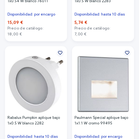
1x0.54 W blanco 76011
1x0.5 W blanco 2283
Disponibilidad: por encargo
Disponibilidad: hasta 10 días
15,09 €
5,74 €
Precio de catálogo:
Precio de catálogo:
18,00 €
7,00 €
Añadir al carrito
Añadir al carrito
Rabalux Pumpkin aplique bajo
Paulmann Special aplique bajo
1x0.5 W blanco 2282
1x1.1 W cromo 99495
Disponibilidad: hasta 10 días
Disponibilidad: por encargo