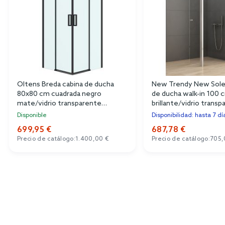
Oltens Breda cabina de ducha
New Trendy New Sol
80x80 cm cuadrada negro
de ducha walk-in 100
mate/vidrio transparente
brillante/vidrio transp
20005300
0345
Disponible
Disponibilidad: hasta 7 dí
699,95 €
687,78 €
Precio de catálogo:
1.400,00 €
Precio de catálogo:
705,