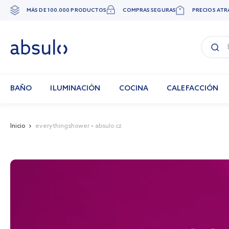
MÁS DE 100.000 PRODUCTOS
COMPRAS SEGURAS
PRECIOS ATR
Ir
al
contenido
BAÑO
ILUMINACIÓN
COCINA
CALEFACCIÓN
Inicio
everythingshower • absulo.cz