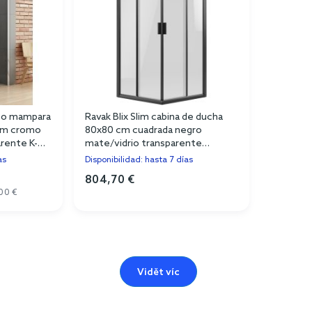
eo mampara
Ravak Blix Slim cabina de ducha
 cm cromo
80x80 cm cuadrada negro
arente K-
mate/vidrio transparente
X1LM40300Z1
as
Disponibilidad: hasta 7 días
804,70 €
00 €
Vidět víc