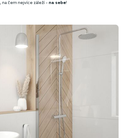
 na čem nejvíce záleží –
na sebe
!