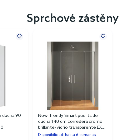
Sprchové zástěny
e ducha 90
New Trendy Smart puerta de
ducha 140 cm corredera cromo
00
brillante/vidrio transparente EXK-
4015
Disponibilidad: hasta 6 semanas