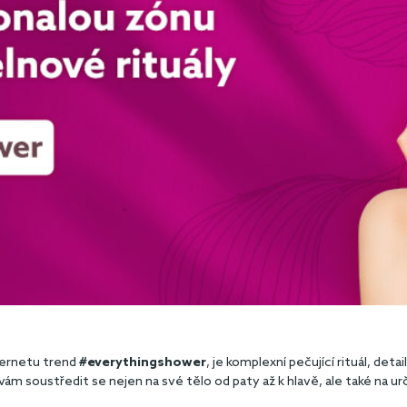
nternetu trend
#everythingshower
, je komplexní pečující rituál, det
ám soustředit se nejen na své tělo od paty až k hlavě, ale také na ur