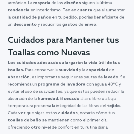
armónico. La
mayoría
de los
diseños
siguen la última
tendencia
en interiorismo. Ten en
cuenta
que al aumentar
la
cantidad
de
paños
en tu pedido, podrías beneficiarte de
un
descuento
y reducir los
gastos
de
envío
.
Cuidados para Mantener tus
Toallas como Nuevas
Los cuidados adecuados alargarán la vida útil de tus
toallas.
Para conservar la
suavidad
y la
capacidad
de
absorción
, es importante seguir unas pautas de
lavado
. Se
recomienda un
programa
de
lavadora
con agua a 40°C y
evitar el uso de suavizantes, ya que estos pueden reducir la
absorción de la
humedad
. El
secado
al aire libre o a baja
temperatura preserva la integridad de las fibras del
tejido
.
Cada
vez
que sigas estos
cuidados
, notarás cómo tus
toallas de baño
se mantienen como el primer día,
ofreciendo
otro
nivel de confort en tu rutina diaria.