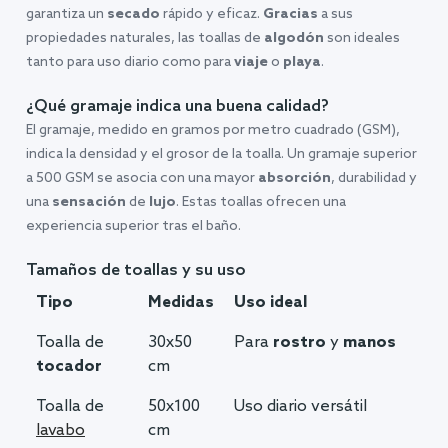
garantiza un
secado
rápido y eficaz.
Gracias
a sus
propiedades naturales, las toallas de
algodón
son ideales
tanto para uso diario como para
viaje
o
playa
.
¿Qué gramaje indica una buena calidad?
El gramaje, medido en gramos por metro cuadrado (GSM),
indica la densidad y el grosor de la toalla. Un gramaje superior
a 500 GSM se asocia con una mayor
absorción
, durabilidad y
una
sensación
de
lujo
. Estas toallas ofrecen una
experiencia superior tras el baño.
Tamaños de toallas y su uso
Tipo
Medidas
Uso ideal
Toalla de
30x50
Para
rostro
y
manos
tocador
cm
Toalla de
50x100
Uso diario versátil
lavabo
cm