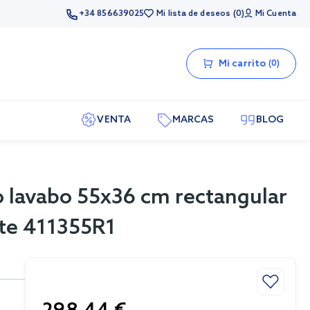
+34 856639025
Mi lista de deseos
0
Mi Cuenta
Mi carrito
0
VENTA
MARCAS
BLOG
lo lavabo 55x36 cm rectangular
nte 411355R1