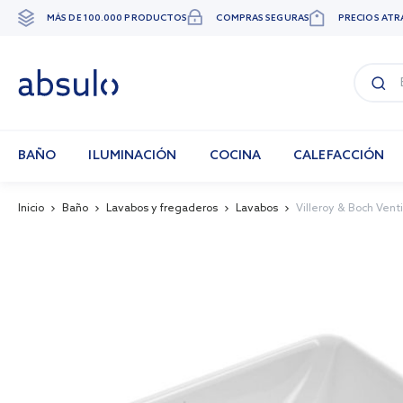
MÁS DE 100.000 PRODUCTOS
COMPRAS SEGURAS
PRECIOS ATR
Ir
al
contenido
BAÑO
ILUMINACIÓN
COCINA
CALEFACCIÓN
Inicio
Baño
Lavabos y fregaderos
Lavabos
Villeroy & Boch Vent
Skip
to
the
end
of
the
images
gallery