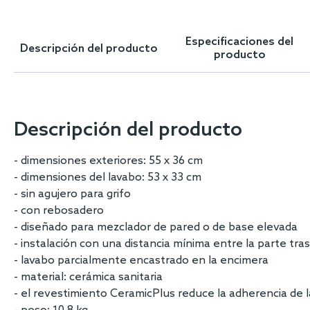
Skip
to
the
Especificaciones del
Descripción del producto
beginning
producto
of
the
images
gallery
Descripción del producto
- dimensiones exteriores: 55 x 36 cm
- dimensiones del lavabo: 53 x 33 cm
- sin agujero para grifo
- con rebosadero
- diseñado para mezclador de pared o de base elevada
- instalación con una distancia mínima entre la parte tra
- lavabo parcialmente encastrado en la encimera
- material: cerámica sanitaria
- el revestimiento CeramicPlus reduce la adherencia de 