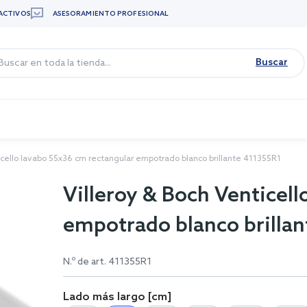
ACTIVOS
ASESORAMIENTO PROFESIONAL
Buscar
icello lavabo 55x36 cm rectangular empotrado blanco brillante 411355R1
Villeroy & Boch Venticel
empotrado blanco brilla
N.º de art.
411355R1
Lado más largo [cm]