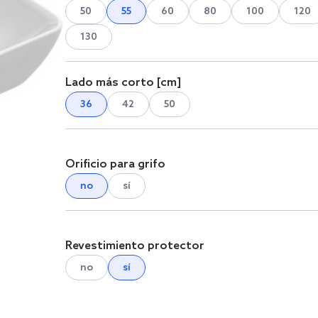
50
55
60
80
100
120
130
Lado más corto [cm]
36
42
50
Orificio para grifo
no
sí
Revestimiento protector
no
sí