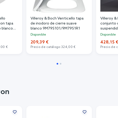
ello
Villeroy & Boch Venticello tapa
Villeroy &
con tapa
de inodoro de cierre suave
conjunto 
e blanco
blanco 9M79S101/9M79S1R1
suspendid
4611RL01
Disponible
Disponible
209,39 €
428,15 
,00 €
Precio de catálogo:
324,00 €
Precio de 
ron