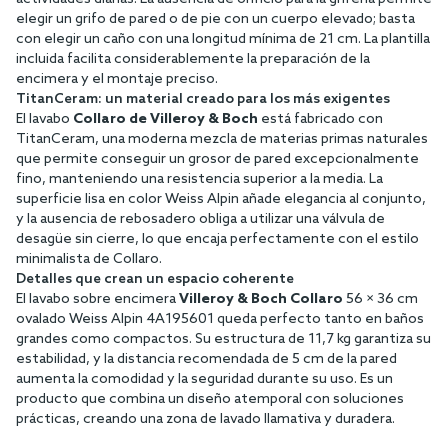
elegir un grifo de pared o de pie con un cuerpo elevado; basta
con elegir un caño con una longitud mínima de 21 cm. La plantilla
incluida facilita considerablemente la preparación de la
encimera y el montaje preciso.
TitanCeram: un material creado para los más exigentes
El lavabo
Collaro de Villeroy & Boch
está fabricado con
TitanCeram, una moderna mezcla de materias primas naturales
que permite conseguir un grosor de pared excepcionalmente
fino, manteniendo una resistencia superior a la media. La
superficie lisa en color Weiss Alpin añade elegancia al conjunto,
y la ausencia de rebosadero obliga a utilizar una válvula de
desagüe sin cierre, lo que encaja perfectamente con el estilo
minimalista de Collaro.
Detalles que crean un espacio coherente
El lavabo sobre encimera
Villeroy & Boch Collaro
56 × 36 cm
ovalado Weiss Alpin 4A195601 queda perfecto tanto en baños
grandes como compactos. Su estructura de 11,7 kg garantiza su
estabilidad, y la distancia recomendada de 5 cm de la pared
aumenta la comodidad y la seguridad durante su uso. Es un
producto que combina un diseño atemporal con soluciones
prácticas, creando una zona de lavado llamativa y duradera.