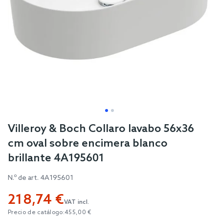
Skip
Villeroy & Boch Collaro lavabo 56x36
to
cm oval sobre encimera blanco
the
brillante 4A195601
beginning
of
N.º de art.
4A195601
the
218,74 €
images
VAT incl.
gallery
Precio de catálogo:
455,00 €