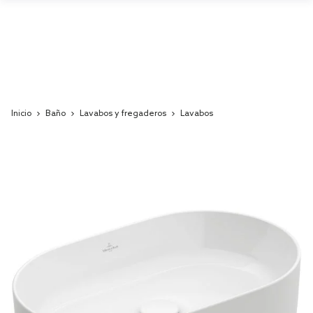
Inicio
Baño
Lavabos y fregaderos
Lavabos
Skip
to
the
end
of
the
images
gallery