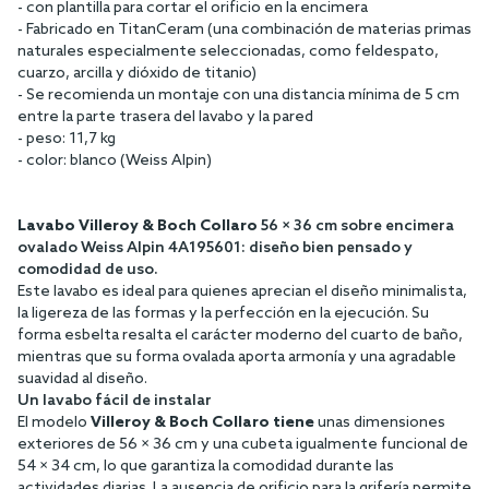
- con plantilla para cortar el orificio en la encimera
- Fabricado en TitanCeram (una combinación de materias primas
naturales especialmente seleccionadas, como feldespato,
cuarzo, arcilla y dióxido de titanio)
- Se recomienda un montaje con una distancia mínima de 5 cm
entre la parte trasera del lavabo y la pared
- peso: 11,7 kg
- color: blanco (Weiss Alpin)
Lavabo Villeroy & Boch Collaro
56 × 36 cm sobre encimera
ovalado Weiss Alpin 4A195601: diseño bien pensado y
comodidad de uso.
Este lavabo es ideal para quienes aprecian el diseño minimalista,
la ligereza de las formas y la perfección en la ejecución. Su
forma esbelta resalta el carácter moderno del cuarto de baño,
mientras que su forma ovalada aporta armonía y una agradable
suavidad al diseño.
Un lavabo fácil de instalar
El modelo
Villeroy & Boch Collaro tiene
unas dimensiones
exteriores de 56 × 36 cm y una cubeta igualmente funcional de
54 × 34 cm, lo que garantiza la comodidad durante las
actividades diarias. La ausencia de orificio para la grifería permite