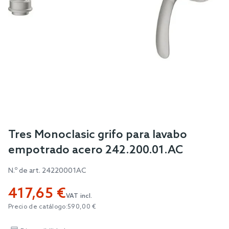
Skip
Tres Monoclasic grifo para lavabo
to
empotrado acero 242.200.01.AC
the
beginning
N.º de art.
24220001AC
of
417,65 €
the
VAT incl.
images
Precio de catálogo:
590,00 €
gallery