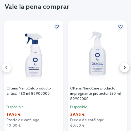
Vale la pena comprar
Oltens NanoCalc producto
Oltens NanoCare producto
antical 450 ml 89900000
impregnante protector 250 ml
89902000
Disponible
Disponible
19,95 €
29,95 €
Precio de catálogo:
Precio de catálogo:
40,00 €
60,00 €