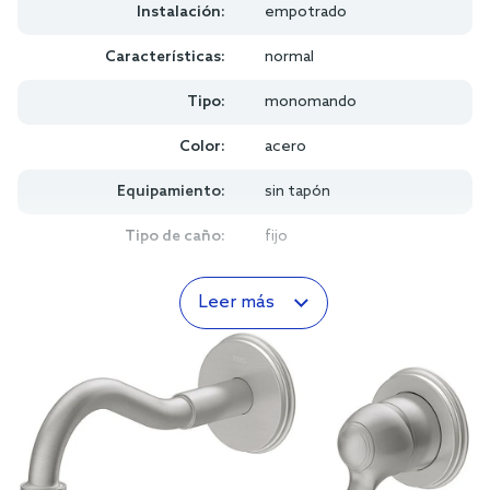
Instalación:
empotrado
Características:
normal
Tipo:
monomando
Color:
acero
Equipamiento:
sin tapón
Tipo de caño:
fijo
Leer más