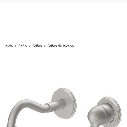
Inicio
Baño
Grifos
Grifos de lavabo
Skip
to
the
end
of
the
images
gallery