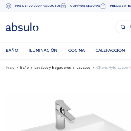
MÁS DE 100.000 PRODUCTOS
COMPRAS SEGURAS
PRECIOS ATR
Ir
al
contenido
BAÑO
ILUMINACIÓN
COCINA
CALEFACCIÓN
Inicio
Baño
Lavabos y fregaderos
Lavabos
Oltens Hyls lavabo 
Skip
to
the
end
of
the
images
gallery