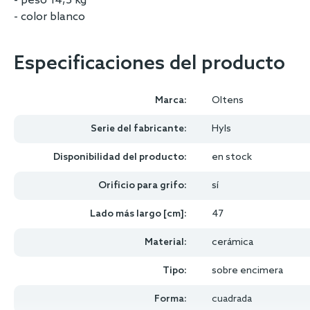
- peso 14,5 kg
- color blanco
Especificaciones del producto
Marca:
Oltens
Serie del fabricante:
Hyls
Disponibilidad del producto:
en stock
Orificio para grifo:
sí
Lado más largo [cm]:
47
Material:
cerámica
Tipo:
sobre encimera
Forma:
cuadrada