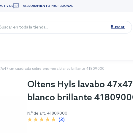
ACTIVOS
ASESORAMIENTO PROFESIONAL
Buscar
47x47 cm cuadrada sobre encimera blanco brillante 41809000
Oltens Hyls lavabo 47x4
blanco brillante 418090
N.º de art.
41809000
(3)