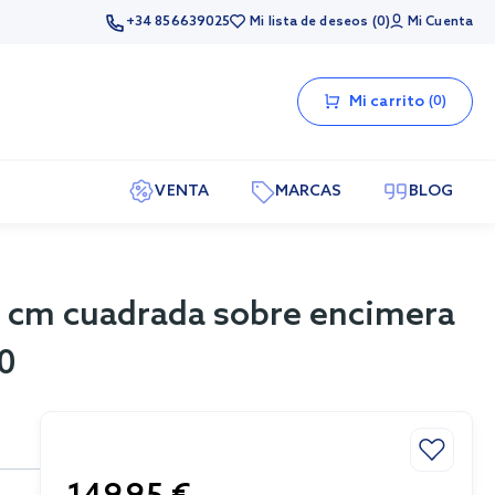
+34 856639025
Mi lista de deseos
0
Mi Cuenta
Mi carrito
0
VENTA
MARCAS
BLOG
7 cm cuadrada sobre encimera
00