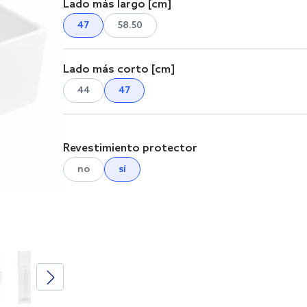
Lado más largo [cm]
47
58.50
Lado más corto [cm]
44
47
Revestimiento protector
no
sí