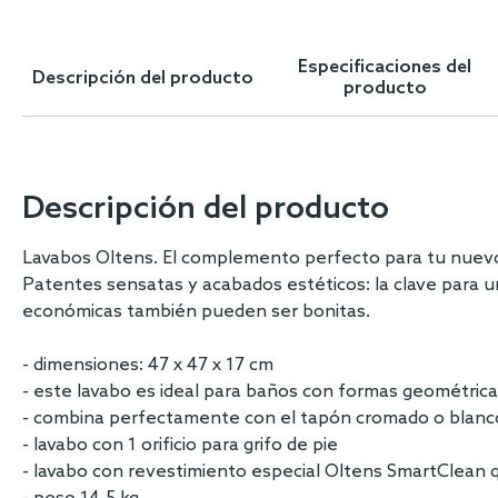
Skip
to
the
Especificaciones del
Descripción del producto
beginning
producto
of
the
images
gallery
Descripción del producto
Lavabos Oltens. El complemento perfecto para tu nuev
Patentes sensatas y acabados estéticos: la clave para u
económicas también pueden ser bonitas.
- dimensiones: 47 x 47 x 17 cm
- este lavabo es ideal para baños con formas geométric
- combina perfectamente con el tapón cromado o blanco ti
- lavabo con 1 orificio para grifo de pie
- lavabo con revestimiento especial Oltens SmartClean q