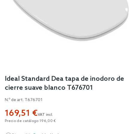
Skip
Ideal Standard Dea tapa de inodoro de
to
cierre suave blanco T676701
the
beginning
N.º de art.
T676701
of
169,51 €
the
VAT incl.
images
Precio de catálogo:
196,00 €
gallery