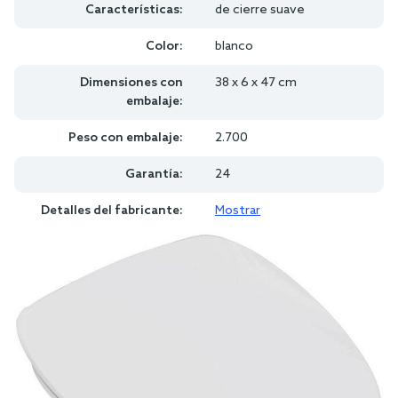
Características:
de cierre suave
Color:
blanco
Dimensiones con
38 x 6 x 47 cm
embalaje:
Peso con embalaje:
2.700
Garantía:
24
Detalles del fabricante:
Mostrar