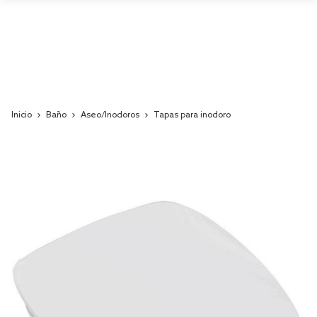
Inicio
Baño
Aseo/Inodoros
Tapas para inodoro
Skip
to
the
end
of
the
images
gallery